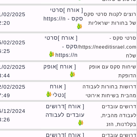
[ אורח ]סרטי
21/02/2025
צים לקנות סרטי סקס
סקס - https://n
02:20
 בחורות ישראליות
[ אורח ]סרטי
טי סקס -
15/02/2025
סקס -
https://needitisrael.com/
16:25
https://n
ח
[ אורח ]אופק
11/02/2025
חות סקס עם אופק
13:44
ופקת
[ אורח
02/02/2025
ושות בחורות לעבודה
]נטלי
17:49
בית בשיחות אירוטי
[ אורח ]דרושים
ושים עובדים
25/12/2024
עובדים לעבודה
בודה מהבית,
23:26
לדנות, הזנ
[ אורח ]דרושים
ושים עובדים