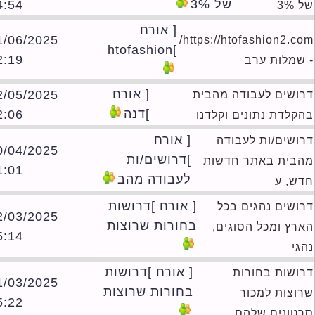
של 3%
14:54
3%
[ אורח
01/06/2025
https://htofashion2.com/
]htofashion
22:19
שמלות ערב
[ אורח
22/05/2025
ושים לעבודה מהבית
]דנה
22:06
קלדת נתונים וקלדנו
[ אורח
ושים/ות לעבודה
10/04/2025
]דרושים/ות
בית באתר חדשות
21:01
לעבודה מהב
ש, ע
[ אורח ]דרושות
ושים נהגים בכל
12/03/2025
בחורות שרוצות
רץ ומכל הסוגים,
05:14
י
[ אורח ]דרושות
ושות בחורות
01/03/2025
בחורות שרוצות
וצות למכור
15:22
טונים שלהם