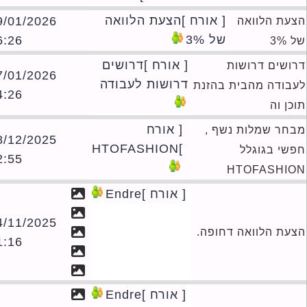
[ אורח ]הצעת הלוואה
29/01/2026
עת הלוואה
של 3%
16:26
3%
[ אורח ]דרושים
ושים דרושות
27/01/2026
דרושות לעבודה
בודה מהבית בהזנת
14:26
ן וה
[ אורח
חר שמלות נשף ,
18/12/2025
]HTOFASHION
שי בגוגלל
22:55
HTOFASHI
[ אורח ]Endre
24/11/2025
עת הלוואה דחופה.
11:16
[ אורח ]Endre