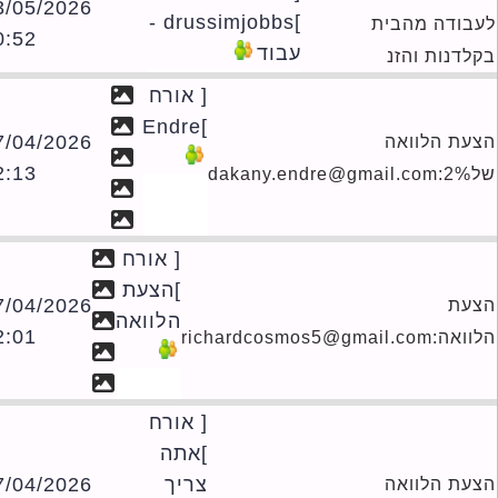
03/05/2026
]drussimjobbs -
בודה מהבית
20:52
עבוד
לדנות והזנ
[ אורח
]Endre
27/04/2026
עת הלוואה
02:13
dakany.
[ אורח
]הצעת
27/04/2026
עת
הלוואה
02:01
richardcosmos5@gmail.c
[ אורח
]אתה
צריך
27/04/2026
עת הלוואה