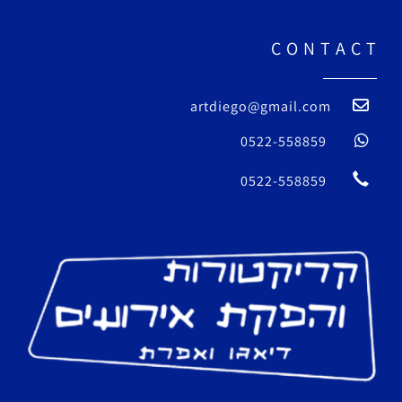
C O N T A C T
artdiego@gmail.com
0522-558859
0522-558859