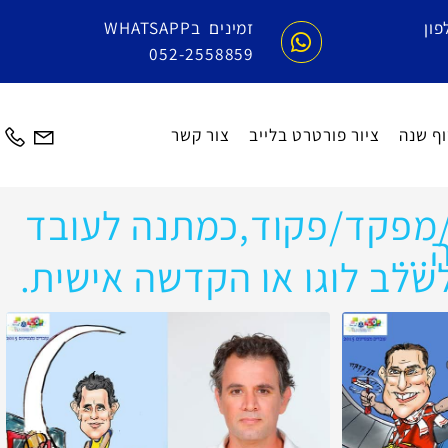
זמינים בWHATSAPP
052-2558859
שנה
ציור פורטרט בלייב
צור קשר
מפקד/פקוד,כמתנה לעובד
.
לב לוגו או הקדשה אישית.