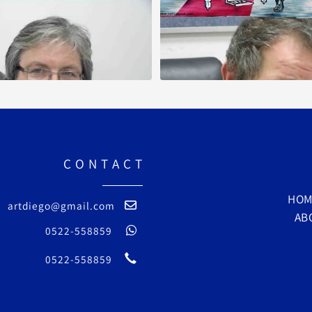
C O N T A C T
artdiego@gmail.com
0522-558859
0522-558859