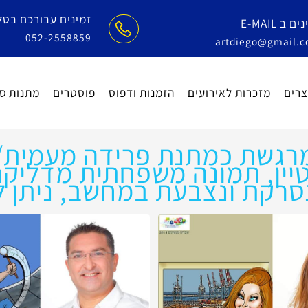
זמינים עבורכם בטלפון
E-
052-2558859
artdiego@gm
מזכרות לאירועים
הזמנות ודפוס
פוסטרים
מתנות סוף 
רגשת כמתנת פרידה מעמית/
ן, תמונה משפחתית מדליקה..
רקת ונצבעת במחשב, ניתן לש