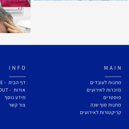
I N F O
M A
ת לעובדים
דף הבית - HOME
ות לאירועים
אודות - ABOUT
רים
מידע נוסף
ת סוף שנה
צור קשר
טורות לאירועים