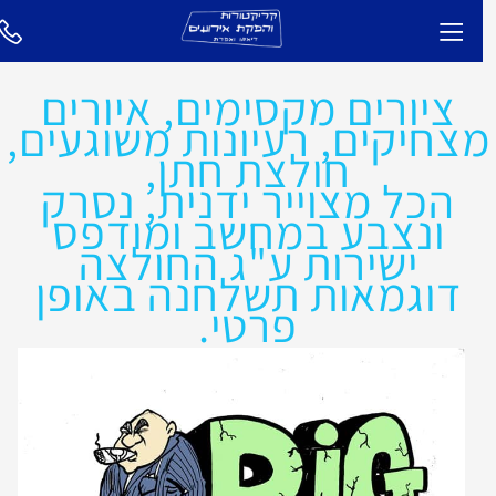
ציורים מקסימים, איורים
צחיקים, רעיונות משוגעים,
חולצת חתן,
הכל מצוייר ידנית, נסרק
ונצבע במחשב ומודפס
ישירות ע"ג החולצה
דוגמאות תשלחנה באופן
פרטי.