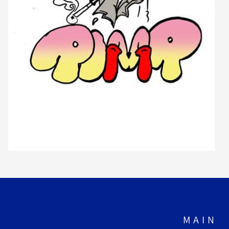
M A I N