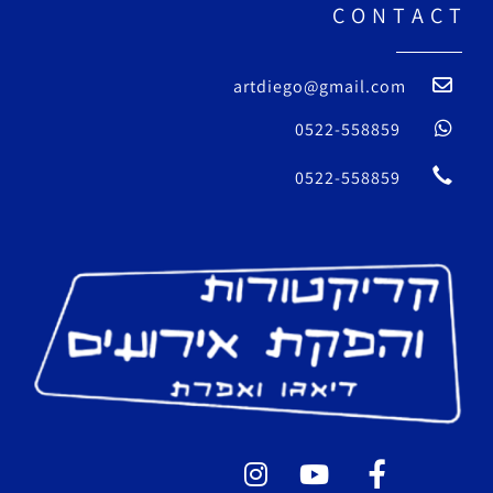
C O N T A C T
artdiego@gmail.com
0522-558859
0522-558859